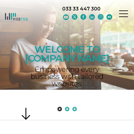
Skip to main content
033 33 447 300
WELCOME TO
[COMPANY NAME]
Empowering every
business with tailored
websites.