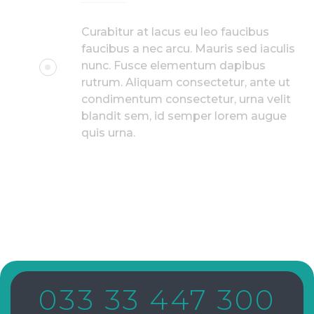
Curabitur at lacus eu leo faucibus
faucibus a nec arcu. Mauris sed iaculis
nunc. Fusce elementum dapibus
rutrum. Aliquam consectetur, ante ut
condimentum consectetur, urna velit
blandit sem, id semper lorem augue
quis urna.
033 33 447 300